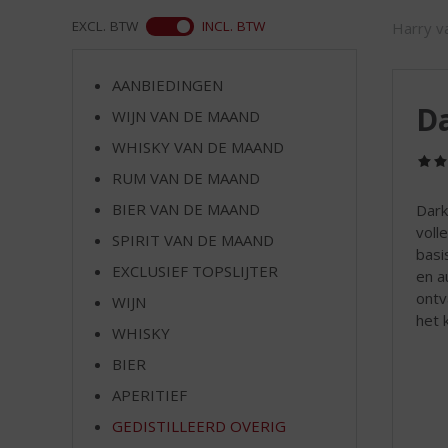
d
S
WEB
EXCL. BTW
INCL. BTW
Harry va
p
r
AANBIEDINGEN
i
Da
n
WIJN VAN DE MAAND
g
WHISKY VAN DE MAAND
n
RUM VAN DE MAAND
a
a
BIER VAN DE MAAND
Dark
r
voll
SPIRIT VAN DE MAAND
d
basi
e
EXCLUSIEF TOPSLIJTER
en a
n
ontv
WIJN
a
het 
v
WHISKY
i
BIER
g
APERITIEF
a
t
GEDISTILLEERD OVERIG
i