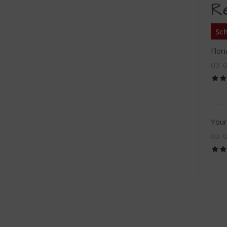
R
Sch
Flori
03-
Your
03-