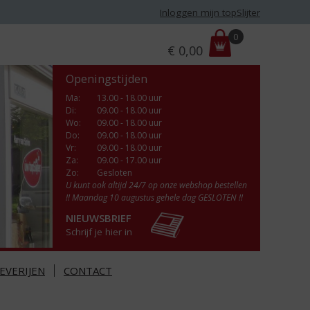
Inloggen mijn topSlijter
P
0
€
0,00
r
i
Openingstijden
j
s
Ma
:
13.00 - 18.00 uur
Di
:
09.00 - 18.00 uur
:
Wo
:
09.00 - 18.00 uur
Do
:
09.00 - 18.00 uur
Vr
:
09.00 - 18.00 uur
Za
:
09.00 - 17.00 uur
Zo:
Gesloten
U kunt ook altijd 24/7 op onze webshop bestellen
!! Maandag 10 augustus gehele dag GESLOTEN !!
NIEUWSBRIEF
Schrijf je hier in
EVERIJEN
CONTACT