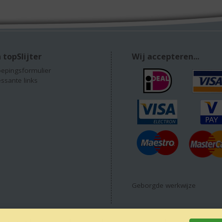
 topSlijter
Wij accepteren...
epingsformulier
essante links
Geborgde werkwijze