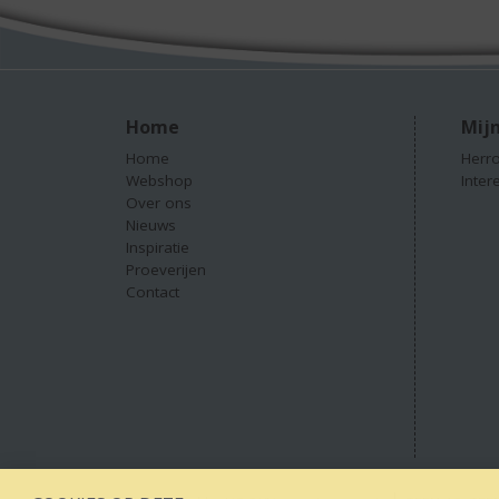
Home
Mijn
Home
Herro
Webshop
Inter
Over ons
Nieuws
Inspiratie
Proeverijen
Contact