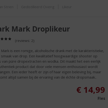
SHOP
n Strien
Gedistilleerd Overig
Likeur
rk Mark Droplikeur
(5,0
(reviews: 2)
/
5)
 Mark is een romige, alcoholische drank met de karakteristieke,
e smaak van drop. Een kwalitatief hoogwaardige shooter op
s van púre dropextracten en wodka. Dit maakt het een eerlijk
uthentiek product dat door vele mensen enthousiast wordt
angen. Een ieder heeft er zijn of haar eigen beleving bij, maar
komt altijd samen bij de ervaring van de échte dropsmaak..
€
14,99
Fles