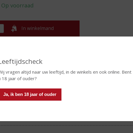
In winkelmand
TIKETINFORMATIE
Leeftijdscheck
d van Herkomst
Nederland
Wij vragen altijd naar uw leeftijd, in de winkels en ook online. Bent
u 18 jaar of ouder?
oud
70 CL
oholpercentage
16% vol
Ja, ik ben 18 jaar of ouder
t likeur
Droplikeur
eertip
Dark Mark komt het beste tot zijn recht wannee