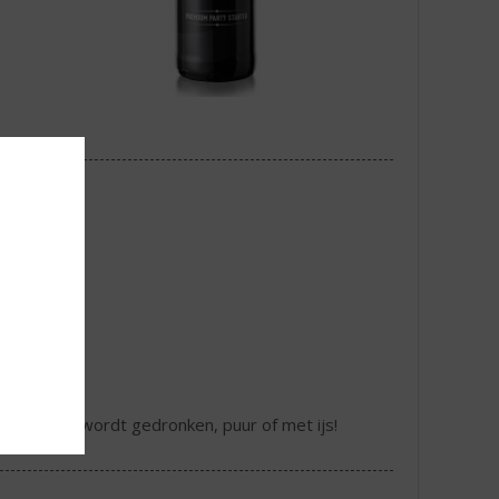
r hij koud wordt gedronken, puur of met ijs!