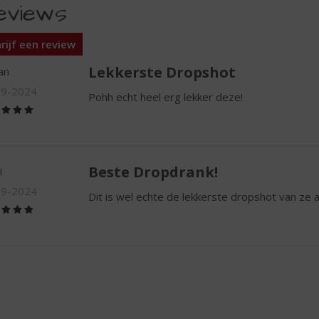
eviews
rijf een review
Lekkerste Dropshot
an
09-2024
Pohh echt heel erg lekker deze!
(5,0
/
5)
Beste Dropdrank!
i
09-2024
Dit is wel echte de lekkerste dropshot van ze a
(5,0
/
5)