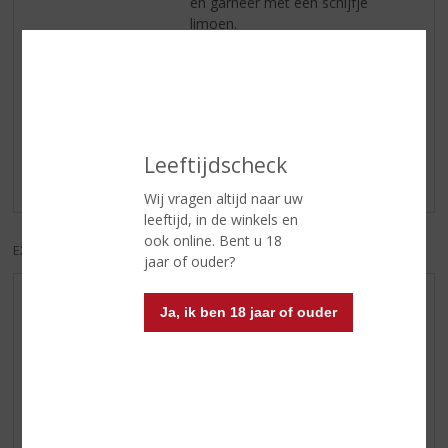
en garneer met een schijfje
limoen.
Reviews
Schrijf een review
Leeftijdscheck
Er zijn nog geen reviews geplaatst voor dit product
Wij vragen altijd naar uw
leeftijd, in de winkels en
ook online. Bent u 18
EXCL. BTW
INCL. BTW
jaar of ouder?
AANBIEDINGEN
Ja, ik ben 18 jaar of ouder
WIJN VAN DE MAAND
WHISKY VAN DE MAAND
RUM VAN DE MAAND
BIER VAN DE MAAND