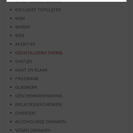
SPIRIT VAN DE MAAND
EXCLUSIEF TOPSLIJTER
WIJN
WHISKY
BIER
APERITIEF
GEDISTILLEERD OVERIG
SHOTJES
KANT EN KLAAR
FRISDRANK
GLASWERK
GESCHENKVERPAKKING
(RELATIE)GESCHENKEN
DIVERSEN
ALCOHOLVRIJE DRANKEN
VEGAN DRANKEN