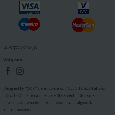
Geborgde werkwijze
Volg ons
F
I
a
n
Designed by YOOKY smart concepts
GEEN 18 GEEN alcohol
c
s
IDIN/ITSME
sitemap
Privacy Statement
Disclaimer
Leveringsvoorwaarden
Verantwoord alcoholgebruik
e
t
The Netherlands