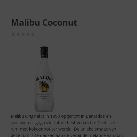
S
p
r
Malibu Coconut
i
n
g
(0,0
/
n
5)
a
a
r
d
e
n
a
v
i
g
a
Malibu Original is in 1893 opgericht in Barbados en
t
sindsdien uitgegroeid tot de best verkochte Caribische
i
rum met kokosnoot ter wereld. De unieke smaak van
e
deze rum is te danken aan de verfijnde melange van rum,