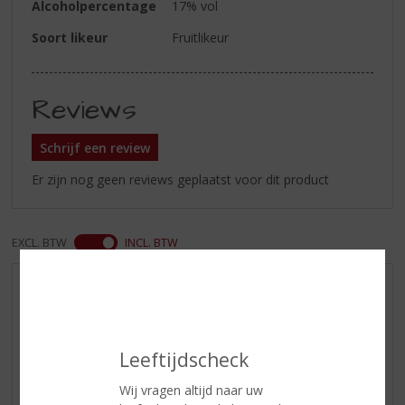
Alcoholpercentage
17% vol
Soort likeur
Fruitlikeur
Reviews
Schrijf een review
Er zijn nog geen reviews geplaatst voor dit product
EXCL. BTW
INCL. BTW
AANBIEDINGEN
WIJN VAN DE MAAND
WHISKY VAN DE MAAND
Leeftijdscheck
RUM VAN DE MAAND
Wij vragen altijd naar uw
BIER VAN DE MAAND