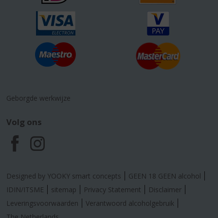
Geborgde werkwijze
Volg ons
F
I
a
n
Designed by YOOKY smart concepts
GEEN 18 GEEN alcohol
c
s
IDIN/ITSME
sitemap
Privacy Statement
Disclaimer
Leveringsvoorwaarden
Verantwoord alcoholgebruik
The Netherlands