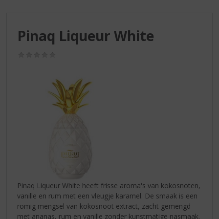
S
p
r
Pinaq Liqueur White
i
n
g
(0,0
/
n
5)
a
a
r
d
e
n
a
v
i
g
a
Pinaq Liqueur White heeft frisse aroma's van kokosnoten,
t
vanille en rum met een vleugje karamel. De smaak is een
i
romig mengsel van kokosnoot extract, zacht gemengd
e
met ananas, rum en vanille zonder kunstmatige nasmaak.