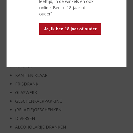
leeftijd, in de winkels en ook
SPIRIT VAN DE MAAND
online. Bent u 18 jaar of
ouder?
EXCLUSIEF TOPSLIJTER
WIJN
Ja, ik ben 18 jaar of ouder
WHISKY
BIER
APERITIEF
GEDISTILLEERD OVERIG
SHOTJES
KANT EN KLAAR
FRISDRANK
GLASWERK
GESCHENKVERPAKKING
(RELATIE)GESCHENKEN
DIVERSEN
ALCOHOLVRIJE DRANKEN