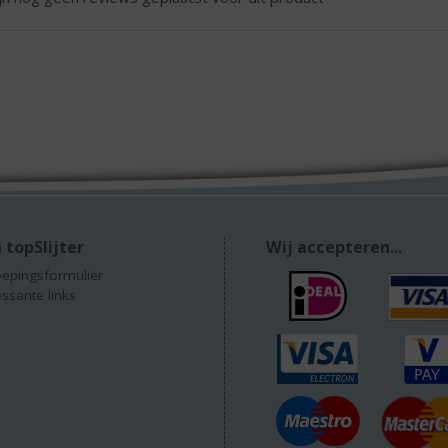
 topSlijter
Wij accepteren...
epingsformulier
essante links