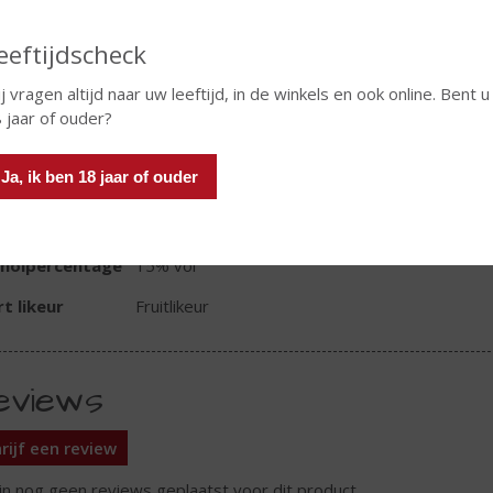
In winkelmand
eeftijdscheck
j vragen altijd naar uw leeftijd, in de winkels en ook online. Bent u
 jaar of ouder?
TIKETINFORMATIE
Ja, ik ben 18 jaar of ouder
d van Herkomst
Nederland
oud
50 CL
oholpercentage
15% vol
t likeur
Fruitlikeur
eviews
rijf een review
ijn nog geen reviews geplaatst voor dit product