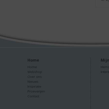
Home
Mijn
Home
Herro
Webshop
Inter
Over ons
Nieuws
Inspiratie
Proeverijen
Contact