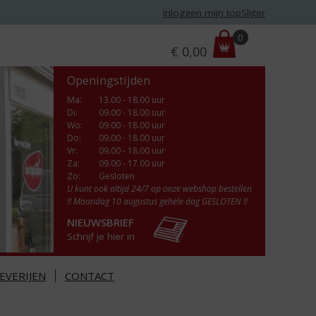
Inloggen mijn topSlijter
P
0
€
0,00
r
i
Openingstijden
j
s
Ma
:
13.00 - 18.00 uur
Di
:
09.00 - 18.00 uur
:
Wo
:
09.00 - 18.00 uur
Do
:
09.00 - 18.00 uur
Vr
:
09.00 - 18.00 uur
Za
:
09.00 - 17.00 uur
Zo:
Gesloten
U kunt ook altijd 24/7 op onze webshop bestellen
!! Maandag 10 augustus gehele dag GESLOTEN !!
NIEUWSBRIEF
Schrijf je hier in
EVERIJEN
CONTACT