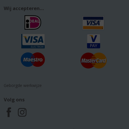
Wij accepteren...
Geborgde werkwijze
Volg ons
F
I
a
n