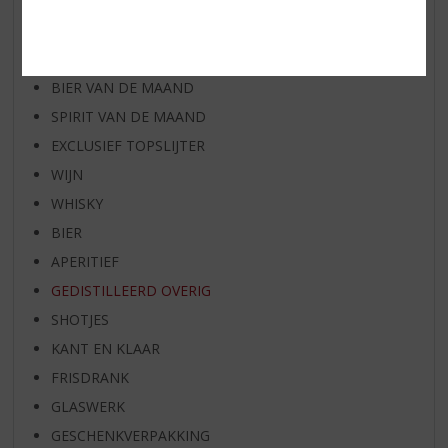
WIJN VAN DE MAAND
WHISKY VAN DE MAAND
RUM VAN DE MAAND
BIER VAN DE MAAND
SPIRIT VAN DE MAAND
EXCLUSIEF TOPSLIJTER
WIJN
WHISKY
BIER
APERITIEF
GEDISTILLEERD OVERIG
SHOTJES
KANT EN KLAAR
FRISDRANK
GLASWERK
GESCHENKVERPAKKING