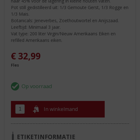
naar 45% voor de lagering in kleine houten vaten.
Pot still gedistilleerd uit: 1/3 Gemoute Gerst, 1/3 Rogge en
1/3 Mais.
Botanicals: Jeneverbes, Zoethoutwortel en Anijszaad.
Leeftijd: Minimaal 3 jaar.
Vat type: 200 liter Virgin/Nieuw Amerikaans Eiken en
refilled Amerikaans eiken.
€
32,99
Fles
In winkelmand
ETIKETINFORMATIE