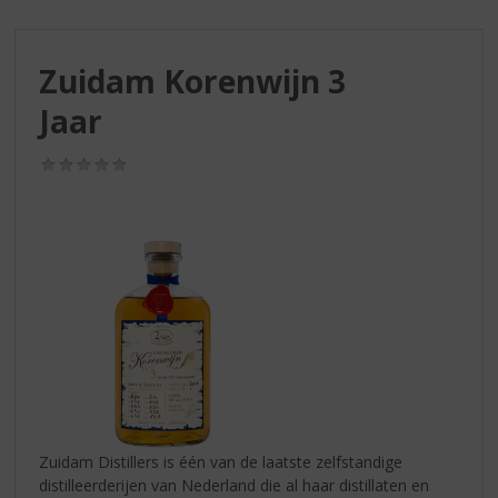
S
p
r
Zuidam Korenwijn 3
i
n
Jaar
g
n
(0,0
a
/
a
5)
r
d
e
n
a
v
i
g
a
t
i
Zuidam Distillers is één van de laatste zelfstandige
e
distilleerderijen van Nederland die al haar distillaten en