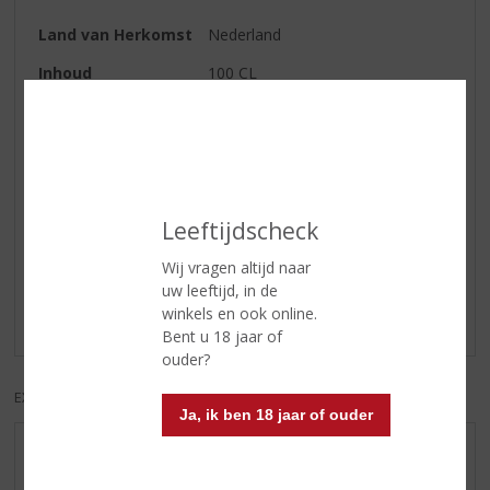
Land van Herkomst
Nederland
Inhoud
100 CL
Alcoholpercentage
38% vol
Soort jenever
Corenwijn
Reviews
Leeftijdscheck
Wij vragen altijd naar
Schrijf een review
uw leeftijd, in de
winkels en ook online.
Er zijn nog geen reviews geplaatst voor dit product
Bent u 18 jaar of
ouder?
EXCL. BTW
INCL. BTW
Ja, ik ben 18 jaar of ouder
AANBIEDINGEN