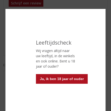
Schrijf een review
Ray
21-05-2023
(4,0
/
5)
GÜD
Leeftijdscheck
V. GÜD
Wij vragen altijd naar
uw leeftijd, in de winkels
en ook online. Bent u 18
EXCL. BTW
INCL. BTW
jaar of ouder?
AANBIEDINGEN
Ja, ik ben 18 jaar of ouder
WIJN VAN DE MAAND
WHISKY VAN DE MAAND
RUM VAN DE MAAND
BIER VAN DE MAAND