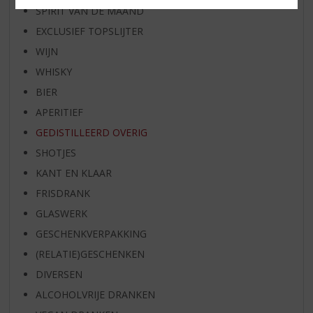
SPIRIT VAN DE MAAND
EXCLUSIEF TOPSLIJTER
WIJN
WHISKY
BIER
APERITIEF
GEDISTILLEERD OVERIG
SHOTJES
KANT EN KLAAR
FRISDRANK
GLASWERK
GESCHENKVERPAKKING
(RELATIE)GESCHENKEN
DIVERSEN
ALCOHOLVRIJE DRANKEN