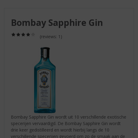
S
p
r
Bombay Sapphire Gin
i
n
g
(4,0
(reviews: 1)
/
n
5)
a
a
r
d
e
n
a
v
i
g
a
Bombay Sapphire Gin wordt uit 10 verschillende exotische
t
specerijen vervaardigd. De Bombay Sapphire Gin wordt
i
drie keer gedistilleerd en wordt hierbij langs de 10
e
verschillende specerijen gevoerd om zo de smaak aan de