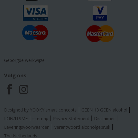
Geborgde werkwijze
Volg ons
F
I
a
n
Designed by YOOKY smart concepts
GEEN 18 GEEN alcohol
c
s
IDIN/ITSME
sitemap
Privacy Statement
Disclaimer
Leveringsvoorwaarden
Verantwoord alcoholgebruik
e
t
The Netherlands