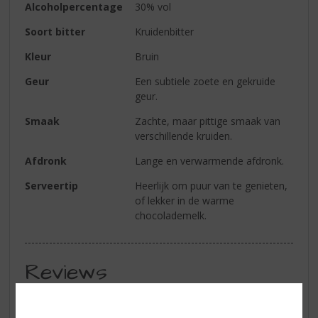
Alcoholpercentage
30% vol
Soort bitter
Kruidenbitter
Kleur
Bruin
Geur
Een subtiele zoete en gekruide
geur.
Smaak
Zachte, maar pittige smaak van
verschillende kruiden.
Afdronk
Lange en verwarmende afdronk.
Serveertip
Heerlijk om puur van te genieten,
of lekker in de warme
chocolademelk.
Reviews
Schrijf een review