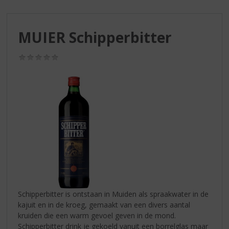
S
p
r
MUIER Schipperbitter
i
n
g
(0,0
/
n
5)
a
a
r
d
e
n
a
v
i
g
a
Schipperbitter is ontstaan in Muiden als spraakwater in de
t
kajuit en in de kroeg, gemaakt van een divers aantal
i
kruiden die een warm gevoel geven in de mond.
e
Schipperbitter drink je gekoeld vanuit een borrelglas maar