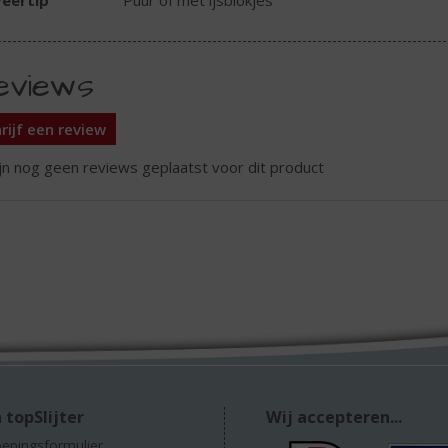
eertip
Puur of met ijsblokjes
eviews
rijf een review
ijn nog geen reviews geplaatst voor dit product
 topSlijter
Wij accepteren...
epingsformulier