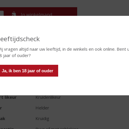
In winkelmand
eeftijdscheck
TIKETINFORMATIE
ij vragen altijd naar uw leeftijd, in de winkels en ook online. Bent 
d van Herkomst
Tsjechië
8 jaar of ouder?
oud
70 CL
Ja, ik ben 18 jaar of ouder
oholpercentage
38% vol
t bitter
Kruidenlikeur
t likeur
Kruidenlikeur
r
Helder
ak
Kruidig