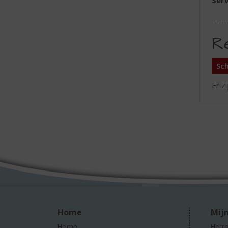
Serv
R
Sch
Er z
Home
Mijn
Home
Herro