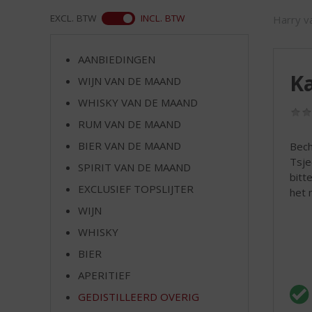
d
S
WEB
EXCL. BTW
INCL. BTW
Harry va
p
r
AANBIEDINGEN
i
Ka
n
WIJN VAN DE MAAND
g
WHISKY VAN DE MAAND
n
RUM VAN DE MAAND
a
a
BIER VAN DE MAAND
Bech
r
Tsje
SPIRIT VAN DE MAAND
d
bitt
e
EXCLUSIEF TOPSLIJTER
het 
n
WIJN
a
v
WHISKY
i
BIER
g
APERITIEF
a
t
GEDISTILLEERD OVERIG
i