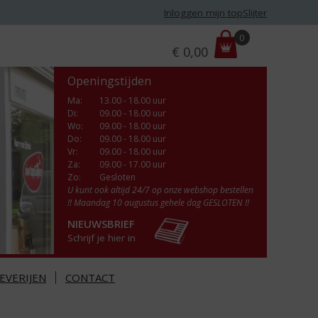
Inloggen mijn topSlijter
P
0
€
0,00
r
i
Openingstijden
j
s
Ma
:
13.00 - 18.00 uur
Di
:
09.00 - 18.00 uur
:
Wo
:
09.00 - 18.00 uur
Do
:
09.00 - 18.00 uur
Vr
:
09.00 - 18.00 uur
Za
:
09.00 - 17.00 uur
Zo:
Gesloten
U kunt ook altijd 24/7 op onze webshop bestellen
!! Maandag 10 augustus gehele dag GESLOTEN !!
NIEUWSBRIEF
Schrijf je hier in
EVERIJEN
CONTACT