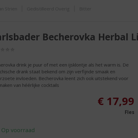
SHOP
n Strien
Gedistilleerd Overig
Bitter
rlsbader Becherovka Herbal L
(0,0
/
5)
erovka drink je puur of met een ijsklontje als het warm is. De
chische drank staat bekend om zijn verfijnde smaak en
erzoete invloeden. Becherovka leent zich ook uitstekend voor
maken van héérlijke cocktails
€
17,99
Fles