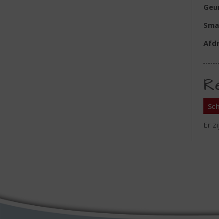
Geu
Sma
Afd
R
Sch
Er z