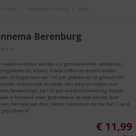
SHOP
n Strien
Gedistilleerd Overig
Bitter
onnema Berenburg
(0,0
/
5)
e unieke receptuur worden o.a. gentiaanwortel, sandelhout,
endguldenkruid, esblad, oranjeschillen en andere kruiden
uikt. Zo begon het ruim 150 jaar geleden en zo gebeurt het
steeds. Ambachtelijk en eerlijk. Met zorg en volgens oud
eim) familierecept. Na 150 jaar wordt Sonnema nog steeds
akt in Friesland, maar gedronken in de hele wereld, door
reen, het hele jaar door. Mixtip: Sonnema in de mix met 7 up al
 geprobeerd?
€
11,99