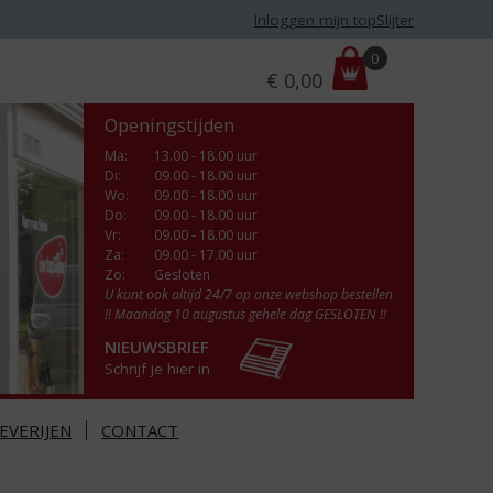
Inloggen mijn topSlijter
P
0
€
0,00
r
i
Openingstijden
j
s
Ma
:
13.00 - 18.00 uur
Di
:
09.00 - 18.00 uur
:
Wo
:
09.00 - 18.00 uur
Do
:
09.00 - 18.00 uur
Vr
:
09.00 - 18.00 uur
Za
:
09.00 - 17.00 uur
Zo:
Gesloten
U kunt ook altijd 24/7 op onze webshop bestellen
!! Maandag 10 augustus gehele dag GESLOTEN !!
NIEUWSBRIEF
Schrijf je hier in
EVERIJEN
CONTACT