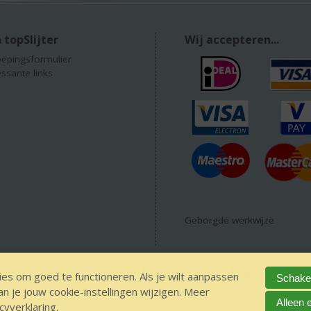
 topSlijter
Wij accepteren...
epingsformulier
essante links
Geborgde werkwijze
 alcohol
IDIN/ITSME
sitemap
Privacy Statement
Disclaimer
Lev
es om goed te functioneren. Als je wilt aanpassen
Schakel
 je jouw cookie-instellingen wijzigen. Meer
The Netherlands
Alleen 
cyverklaring
.