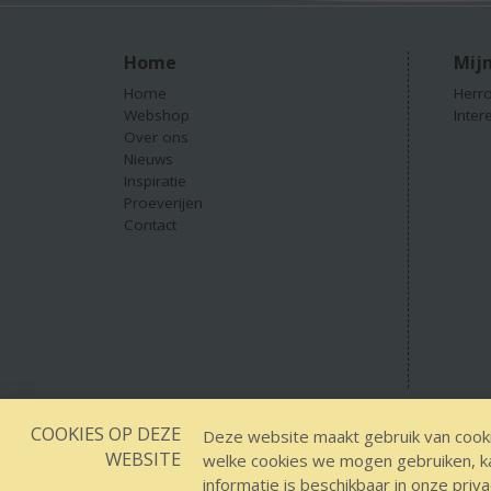
Home
Mijn
Home
Herro
Webshop
Inter
Over ons
Nieuws
Inspiratie
Proeverijen
Contact
COOKIES OP DEZE
Designed by YOOKY smart concepts
GEEN 18 GEEN
Deze website maakt gebruik van cooki
WEBSITE
welke cookies we mogen gebruiken, kan
informatie is beschikbaar in onze
priva