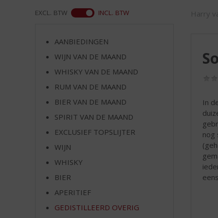
d
S
WEB
EXCL. BTW
INCL. BTW
Harry va
p
r
AANBIEDINGEN
i
S
n
WIJN VAN DE MAAND
g
WHISKY VAN DE MAAND
n
RUM VAN DE MAAND
a
a
BIER VAN DE MAAND
In d
r
duiz
SPIRIT VAN DE MAAND
d
gebr
e
EXCLUSIEF TOPSLIJTER
nog 
n
(geh
WIJN
a
gema
v
WHISKY
iede
i
eens
BIER
g
APERITIEF
a
t
GEDISTILLEERD OVERIG
i