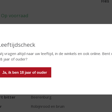
Fles
In winkelmand
Leeftijdscheck
ij vragen altijd naar uw leeftijd, in de winkels en ook online. Bent 
TIKETINFORMATIE
8 jaar of ouder?
d van Herkomst
Nederland
Ja, ik ben 18 jaar of ouder
oud
50 CL
oholpercentage
30% vol
t bitter
Beerenburg
r
Robijnrood en bruin