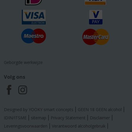
Geborgde werkwijze
Volg ons
F
I
a
n
Designed by YOOKY smart concepts
GEEN 18 GEEN alcohol
c
s
IDIN/ITSME
sitemap
Privacy Statement
Disclaimer
Leveringsvoorwaarden
Verantwoord alcoholgebruik