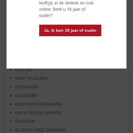
BIER VAN DE MAAND
leeftijd, in de winkels en ook
online. Bent u 18 jaar of
SPIRIT VAN DE MAAND
ouder?
EXCLUSIEF TOPSLIJTER
WIJN
Ja, ik ben 18 jaar of ouder
WHISKY
BIER
APERITIEF
GEDISTILLEERD OVERIG
SHOTJES
KANT EN KLAAR
FRISDRANK
GLASWERK
GESCHENKVERPAKKING
(RELATIE)GESCHENKEN
DIVERSEN
ALCOHOLVRIJE DRANKEN