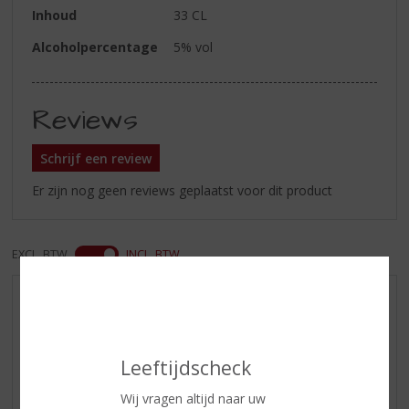
Inhoud
33 CL
Alcoholpercentage
5% vol
Reviews
Schrijf een review
Er zijn nog geen reviews geplaatst voor dit product
EXCL. BTW
INCL. BTW
AANBIEDINGEN
WIJN VAN DE MAAND
WHISKY VAN DE MAAND
Leeftijdscheck
RUM VAN DE MAAND
Wij vragen altijd naar uw