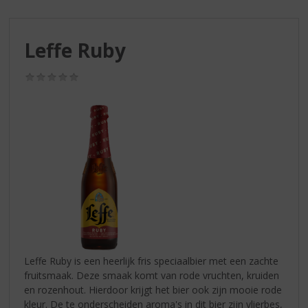
S
p
r
Leffe Ruby
i
n
g
(0,0
/
n
5)
a
a
r
d
e
n
a
v
i
g
a
Leffe Ruby is een heerlijk fris speciaalbier met een zachte
t
fruitsmaak. Deze smaak komt van rode vruchten, kruiden
i
en rozenhout. Hierdoor krijgt het bier ook zijn mooie rode
e
kleur. De te onderscheiden aroma's in dit bier zijn vlierbes,