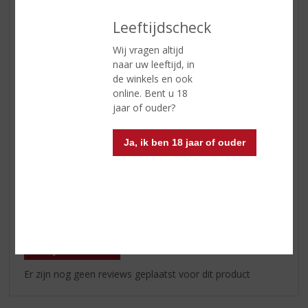
Leeftijdscheck
In winkelmand
Wij vragen altijd
naar uw leeftijd, in
de winkels en ook
ETIKETINFORMATIE
online. Bent u 18
jaar of ouder?
Land van Herkomst
België
Inhoud
33 CL
Ja, ik ben 18 jaar of ouder
Alcoholpercentage
11.3% vol
Reviews
Schrijf een review
Er zijn nog geen reviews geplaatst voor dit product