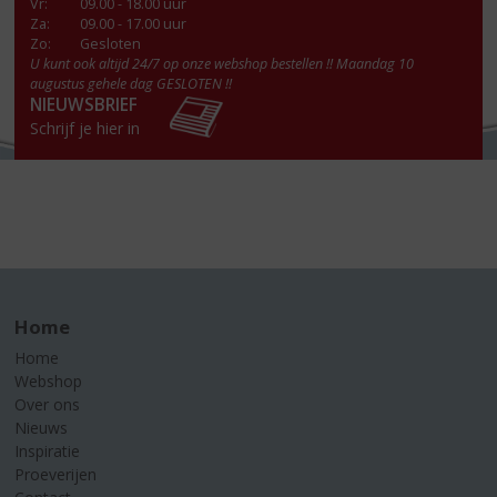
Vr
:
09.00 - 18.00 uur
Za
:
09.00 - 17.00 uur
Zo:
Gesloten
U kunt ook altijd 24/7 op onze webshop bestellen !! Maandag 10
augustus gehele dag GESLOTEN !!
NIEUWSBRIEF
Schrijf je hier in
Home
Home
Webshop
Over ons
Nieuws
Inspiratie
Proeverijen