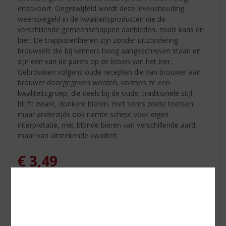
enzovoort. Ongetwijfeld wordt deze levenshouding
weerspiegeld in de kwaliteitsproducten die de
verschillende gemeenschappen aanbieden, zoals kaas en
bier. De trappistenbieren zijn zonder uitzondering
brouwsels die bij kenners hoog aangeschreven staan en
zijn een van de parels op de kroon van het bier.
Gebrouwen volgens oude recepten die van brouwer aan
brouwer doorgegeven worden, vormen ze een
kwaliteitsgroep, die deels bij de oude, traditionele stijl
blijft: zware, donkere bieren, met soms zoete toetsen,
maar anderzijds ook ruimte schept voor eigen
interpretatie, met blonde bieren van verschillende aard,
maar van uitstekende kwaliteit.
€
3,49
Stuk