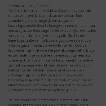
Merkomschrijving Rochefort
De Cistercienzers van de Strikte Observantie, zoals de
trappisten eigenlijk heten, staan bekend om hun
afzondering. Het is mogelijk om als gast een
bezinningsperiode door te brengen binnen de muren van
een abdij, maar doordingen in de persoonlijke levenssfeer
van de monniken is vrijwel onmogelijk. Slechts een
beperkt gedeelte van de kloostergebouwen staat open
voor de gasten, de rest is verboden terrein. Ook de
brouwerijen zijn niet voor het publiek toegankelijk. Er zijn
echter onderlinge verschillen: de ene abdij zal een iets
opener politiek voeren naar de buitenwereld, de andere
zal heel ontoegankelijk blijven. De abdij van Rochefort
behoort tot de laatsten. Hoewel er al journalisten
ontvangen zijn en de huidige abt en brouwer iets
toegeeflijker lijken te zijn als het gaat om loskrijgen van
informatie over het brouwen, blijven ook de bieren van
Rochefort in zekere mate in mysterie gehuld.
De levenswijze van de monniken is streng: om 3 uur
opstaan, geen vlees eten, alleen praten indien nodig