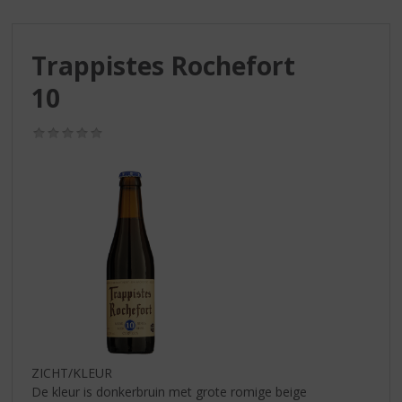
S
p
r
Trappistes Rochefort
i
n
10
g
n
(0,0
a
/
a
5)
r
d
e
n
a
v
i
g
a
t
i
ZICHT/KLEUR
e
De kleur is donkerbruin met grote romige beige