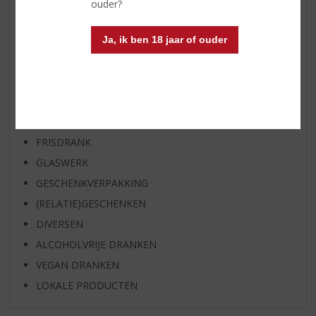
ouder?
WHISKY
BIER
Ja, ik ben 18 jaar of ouder
APERITIEF
GEDISTILLEERD OVERIG
SHOTJES
KANT EN KLAAR
FRISDRANK
GLASWERK
GESCHENKVERPAKKING
(RELATIE)GESCHENKEN
DIVERSEN
ALCOHOLVRIJE DRANKEN
VEGAN DRANKEN
LOKALE PRODUCTEN