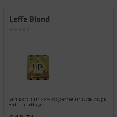
S
p
r
Leffe Blond
i
n
g
(0,0
/
n
5)
a
a
r
d
e
n
a
v
i
g
a
Leffe Blond is een blond abdijbier met een subtiel vleugje
t
vanille en kruidnagel.
i
e