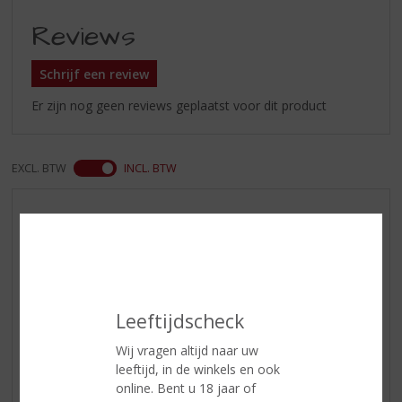
Reviews
Schrijf een review
Er zijn nog geen reviews geplaatst voor dit product
EXCL. BTW
INCL. BTW
AANBIEDINGEN
WIJN VAN DE MAAND
WHISKY VAN DE MAAND
RUM VAN DE MAAND
Leeftijdscheck
BIER VAN DE MAAND
SPIRIT VAN DE MAAND
Wij vragen altijd naar uw
leeftijd, in de winkels en ook
EXCLUSIEF TOPSLIJTER
online. Bent u 18 jaar of
WIJN