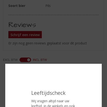
Soort bier
Pils
Reviews
Schrijf een review
Er zijn nog geen reviews geplaatst voor dit product
EXCL. BTW
INCL. BTW
AANBIEDINGEN
WIJN VAN DE MAAND
WHISKY VAN DE MAAND
Leeftijdscheck
RUM VAN DE MAAND
BIER VAN DE MAAND
Wij vragen altijd naar uw
leeftijd, in de winkels en ook