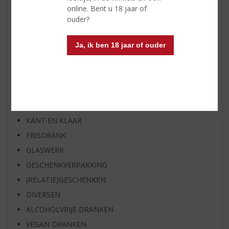
SPIRIT VAN DE MAAND
online. Bent u 18 jaar of
EXCLUSIEF TOPSLIJTER
ouder?
WIJN
Ja, ik ben 18 jaar of ouder
WHISKY
BIER
APERITIEF
GEDISTILLEERD OVERIG
SHOTJES
KANT EN KLAAR
FRISDRANK
GLASWERK
GESCHENKVERPAKKING
(RELATIE)GESCHENKEN
DIVERSEN
ALCOHOLVRIJE DRANKEN
VEGAN DRANKEN