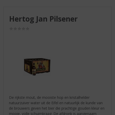
S
p
r
Hertog Jan Pilsener
i
n
g
(0,0
/
n
5)
a
a
r
d
e
n
a
v
i
g
a
De rijkste mout, de mooiste hop en kristalhelder
t
natuurzuiver water uit de Eifel en natuurlijk de kunde van
i
de brouwers geven het bier die prachtige gouden kleur en
e
mooie, volle schuimkraag. De afdronk is aangenaam