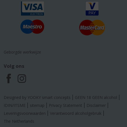
Geborgde werkwijze
Volg ons
F
I
a
n
Designed by YOOKY smart concepts
GEEN 18 GEEN alcohol
c
s
IDIN/ITSME
sitemap
Privacy Statement
Disclaimer
Leveringsvoorwaarden
Verantwoord alcoholgebruik
e
t
The Netherlands