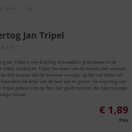
SHOP
n Strien
Bier
rtog Jan Tripel
(0,0
/
5)
og Jan Tripel is een krachtig speciaalbier gebrouwen in de
s Enkel, Dubbel en Tripel. De naam van dit blonde bier verwijst
 de drie kruizen die de brouwer vroeger op het vat zette om
zwaardere karakter van dit bier aan te geven. De nagisting van
 Tripel gebeurt op de fles. Dat geeft het bier die rijke moutige
ruitige smaak.
€
1,89
Fles