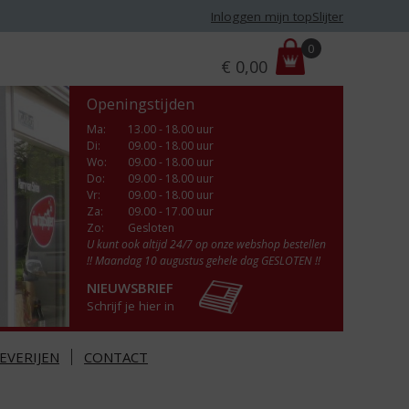
Inloggen mijn topSlijter
P
0
€
0,00
r
i
Openingstijden
j
s
Ma
:
13.00 - 18.00 uur
Di
:
09.00 - 18.00 uur
:
Wo
:
09.00 - 18.00 uur
Do
:
09.00 - 18.00 uur
Vr
:
09.00 - 18.00 uur
Za
:
09.00 - 17.00 uur
Zo:
Gesloten
U kunt ook altijd 24/7 op onze webshop bestellen
!! Maandag 10 augustus gehele dag GESLOTEN !!
NIEUWSBRIEF
Schrijf je hier in
EVERIJEN
CONTACT