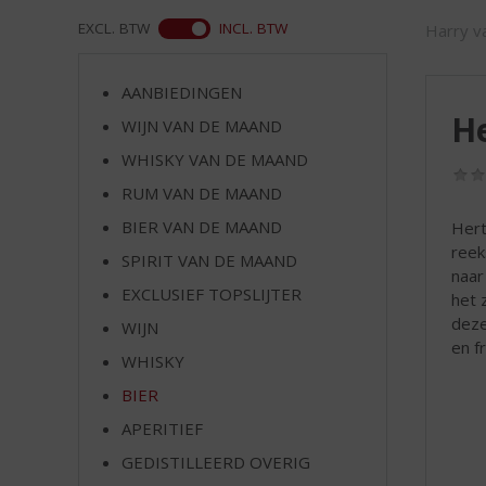
d
S
WEB
EXCL. BTW
INCL. BTW
Harry va
p
r
AANBIEDINGEN
i
He
n
WIJN VAN DE MAAND
g
WHISKY VAN DE MAAND
n
RUM VAN DE MAAND
a
a
BIER VAN DE MAAND
Hert
r
reek
SPIRIT VAN DE MAAND
d
naar
e
EXCLUSIEF TOPSLIJTER
het 
n
deze
WIJN
a
en f
v
WHISKY
i
BIER
g
APERITIEF
a
t
GEDISTILLEERD OVERIG
i