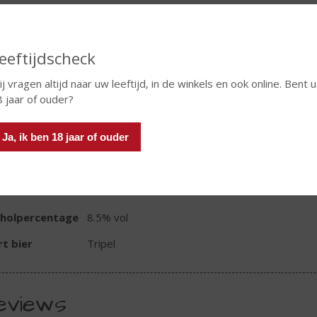
eeftijdscheck
In winkelmand
j vragen altijd naar uw leeftijd, in de winkels en ook online. Bent u
8 jaar of ouder?
TIKETINFORMATIE
Ja, ik ben 18 jaar of ouder
d van Herkomst
Nederland
oud
30 CL
oholpercentage
8.5% vol
t bier
Tripel
eviews