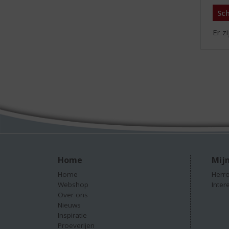
Sch
Er z
Home
Mijn
Home
Herro
Webshop
Inter
Over ons
Nieuws
Inspiratie
Proeverijen