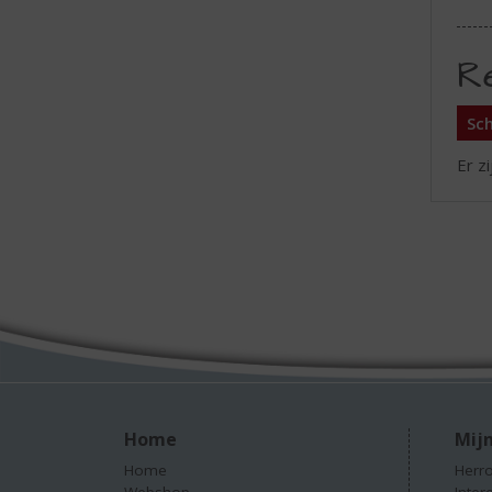
R
Sch
Er z
Home
Mijn
Home
Herro
Webshop
Inter