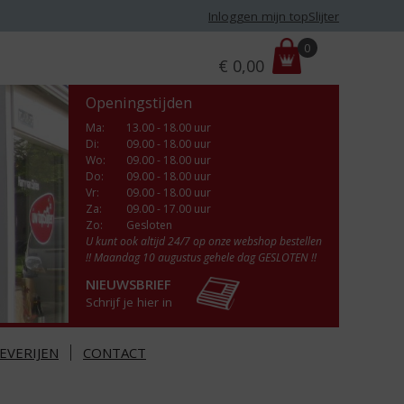
Inloggen mijn topSlijter
P
0
€
0,00
r
i
Openingstijden
j
s
Ma
:
13.00 - 18.00 uur
Di
:
09.00 - 18.00 uur
:
Wo
:
09.00 - 18.00 uur
Do
:
09.00 - 18.00 uur
Vr
:
09.00 - 18.00 uur
Za
:
09.00 - 17.00 uur
Zo:
Gesloten
U kunt ook altijd 24/7 op onze webshop bestellen
!! Maandag 10 augustus gehele dag GESLOTEN !!
NIEUWSBRIEF
Schrijf je hier in
EVERIJEN
CONTACT