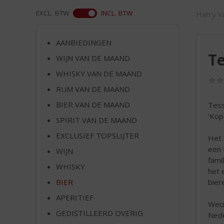
d
S
WEB
EXCL. BTW
INCL. BTW
Harry va
p
r
AANBIEDINGEN
i
Te
n
WIJN VAN DE MAAND
g
WHISKY VAN DE MAAND
n
RUM VAN DE MAAND
a
a
BIER VAN DE MAAND
Tess
r
‘Kop
SPIRIT VAN DE MAAND
d
e
EXCLUSIEF TOPSLIJTER
Het 
n
een 
WIJN
a
fami
v
WHISKY
het 
i
biere
BIER
g
APERITIEF
a
Weiz
t
GEDISTILLEERD OVERIG
Nede
i