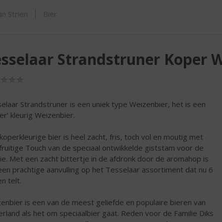
SHOP
n Strien
Bier
sselaar Strandstruner Koper 
(0,0
/
5)
elaar Strandstruner is een uniek type Weizenbier, het is een
er’ kleurig Weizenbier.
koperkleurige bier is heel zacht, fris, toch vol en moutig met
fruitige Touch van de speciaal ontwikkelde giststam voor de
lie. Met een zacht bittertje in de afdronk door de aromahop is
een prachtige aanvulling op het Tesselaar assortiment dat nu 6
n telt.
enbier is een van de meest geliefde en populaire bieren van
rland als het om speciaalbier gaat. Reden voor de Familie Diks