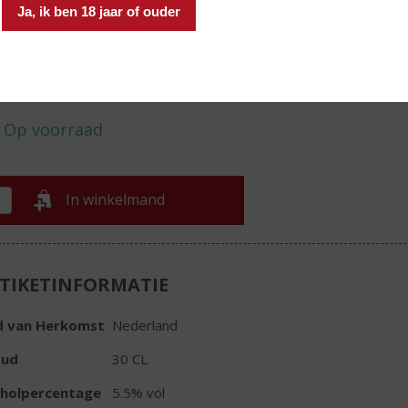
Ja, ik ben 18 jaar of ouder
€
2,89
Fles
In winkelmand
TIKETINFORMATIE
d van Herkomst
Nederland
oud
30 CL
oholpercentage
5.5% vol