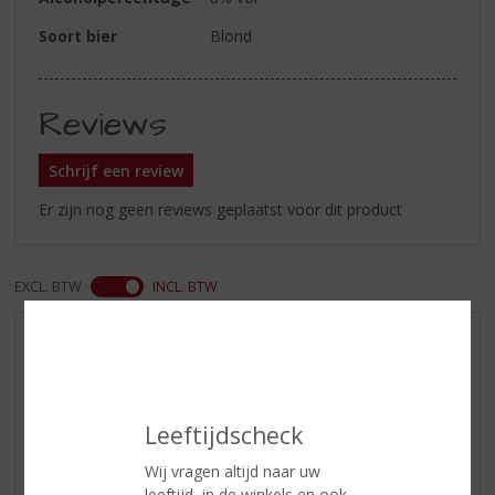
Soort bier
Blond
Reviews
Schrijf een review
Er zijn nog geen reviews geplaatst voor dit product
EXCL. BTW
INCL. BTW
AANBIEDINGEN
WIJN VAN DE MAAND
WHISKY VAN DE MAAND
Leeftijdscheck
RUM VAN DE MAAND
Wij vragen altijd naar uw
BIER VAN DE MAAND
leeftijd, in de winkels en ook