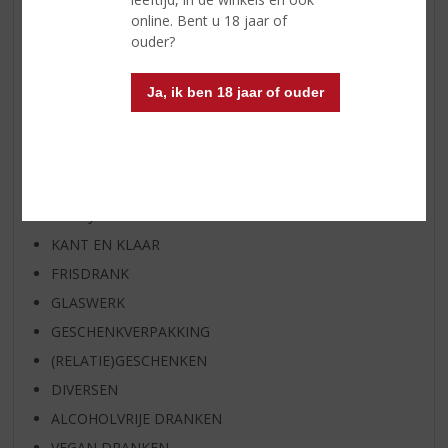
SPIRIT VAN DE MAAND
online. Bent u 18 jaar of
EXCLUSIEF TOPSLIJTER
ouder?
WIJN
Ja, ik ben 18 jaar of ouder
WHISKY
BIER
APERITIEF
GEDISTILLEERD OVERIG
SHOTJES
KANT EN KLAAR
FRISDRANK
GLASWERK
GESCHENKVERPAKKING
(RELATIE)GESCHENKEN
DIVERSEN
ALCOHOLVRIJE DRANKEN
VEGAN DRANKEN