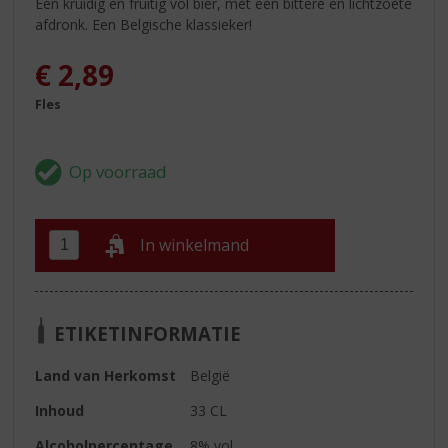
Een kruidig en fruitig vol bier, met een bittere en lichtzoete
afdronk. Een Belgische klassieker!
€
2,89
Fles
In winkelmand
ETIKETINFORMATIE
Land van Herkomst
België
Inhoud
33 CL
Alcoholpercentage
8% vol