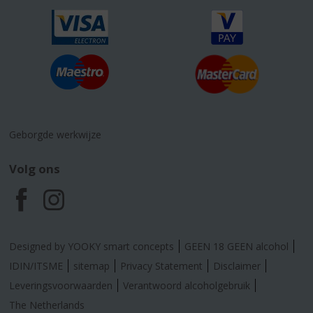
Geborgde werkwijze
Volg ons
F
I
a
n
Designed by YOOKY smart concepts
GEEN 18 GEEN alcohol
c
s
IDIN/ITSME
sitemap
Privacy Statement
Disclaimer
Leveringsvoorwaarden
Verantwoord alcoholgebruik
e
t
The Netherlands