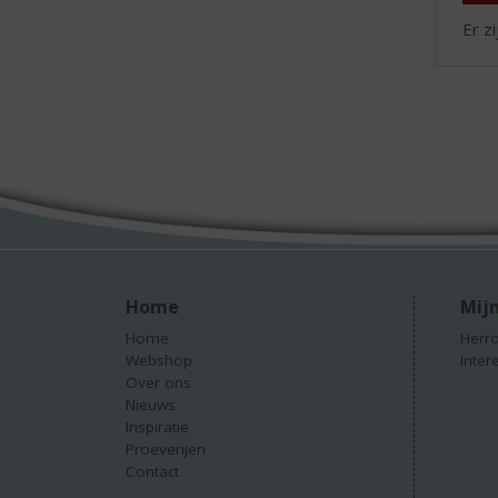
Er z
Home
Mijn
Home
Herro
Webshop
Inter
Over ons
Nieuws
Inspiratie
Proeverijen
Contact