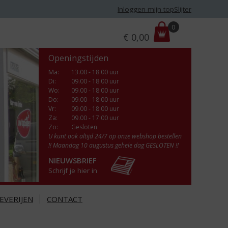
Inloggen mijn topSlijter
P
0
€
0,00
r
i
Openingstijden
j
s
Ma
:
13.00 - 18.00 uur
Di
:
09.00 - 18.00 uur
:
Wo
:
09.00 - 18.00 uur
Do
:
09.00 - 18.00 uur
Vr
:
09.00 - 18.00 uur
Za
:
09.00 - 17.00 uur
Zo:
Gesloten
U kunt ook altijd 24/7 op onze webshop bestellen
!! Maandag 10 augustus gehele dag GESLOTEN !!
NIEUWSBRIEF
Schrijf je hier in
EVERIJEN
CONTACT