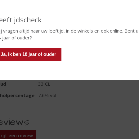
eeftijdscheck
In winkelmand
j vragen altijd naar uw leeftijd, in de winkels en ook online. Bent u
 jaar of ouder?
Ja, ik ben 18 jaar of ouder
TIKETINFORMATIE
d van Herkomst
België
oud
33 CL
oholpercentage
7.6% vol
eviews
rijf een review