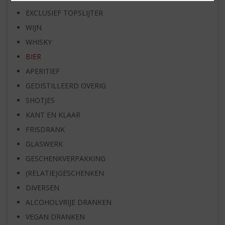
EXCLUSIEF TOPSLIJTER
WIJN
WHISKY
BIER
APERITIEF
GEDISTILLEERD OVERIG
SHOTJES
KANT EN KLAAR
FRISDRANK
GLASWERK
GESCHENKVERPAKKING
(RELATIE)GESCHENKEN
DIVERSEN
ALCOHOLVRIJE DRANKEN
VEGAN DRANKEN