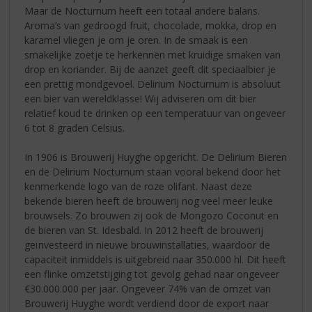
Maar de Nocturnum heeft een totaal andere balans.
Aroma’s van gedroogd fruit, chocolade, mokka, drop en
karamel vliegen je om je oren. In de smaak is een
smakelijke zoetje te herkennen met kruidige smaken van
drop en koriander. Bij de aanzet geeft dit speciaalbier je
een prettig mondgevoel. Delirium Nocturnum is absoluut
een bier van wereldklasse! Wij adviseren om dit bier
relatief koud te drinken op een temperatuur van ongeveer
6 tot 8 graden Celsius.
In 1906 is Brouwerij Huyghe opgericht. De Delirium Bieren
en de Delirium Nocturnum staan vooral bekend door het
kenmerkende logo van de roze olifant. Naast deze
bekende bieren heeft de brouwerij nog veel meer leuke
brouwsels. Zo brouwen zij ook de Mongozo Coconut en
de bieren van St. Idesbald. In 2012 heeft de brouwerij
geïnvesteerd in nieuwe brouwinstallaties, waardoor de
capaciteit inmiddels is uitgebreid naar 350.000 hl. Dit heeft
een flinke omzetstijging tot gevolg gehad naar ongeveer
€30.000.000 per jaar. Ongeveer 74% van de omzet van
Brouwerij Huyghe wordt verdiend door de export naar