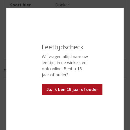
Soort bier
Donker
Reviews
Schrijf een review
Leeftijdscheck
Er zijn nog geen reviews geplaatst voor dit product
Wij vragen altijd naar uw
leeftijd, in de winkels en
ook online. Bent u 18
EXCL. BTW
INCL. BTW
jaar of ouder?
AANBIEDINGEN
Ja, ik ben 18 jaar of ouder
WIJN VAN DE MAAND
WHISKY VAN DE MAAND
RUM VAN DE MAAND
BIER VAN DE MAAND
SPIRIT VAN DE MAAND