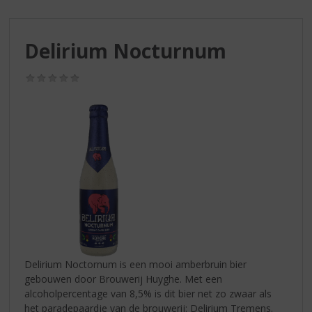
S
p
r
Delirium Nocturnum
i
n
g
(0,0
/
n
5)
a
a
r
d
e
n
a
v
i
g
a
Delirium Noctornum is een mooi amberbruin bier
t
gebouwen door Brouwerij Huyghe. Met een
i
alcoholpercentage van 8,5% is dit bier net zo zwaar als
e
het paradepaardje van de brouwerij: Delirium Tremens.