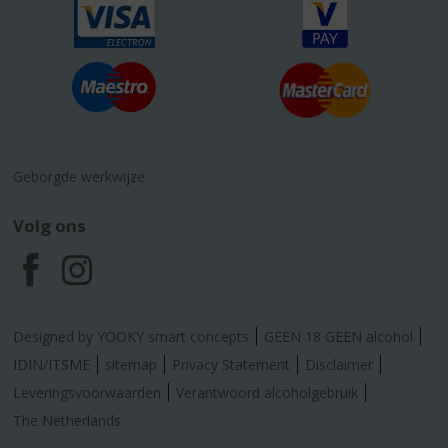
Geborgde werkwijze
Volg ons
F
I
a
n
Designed by YOOKY smart concepts
GEEN 18 GEEN alcohol
c
s
IDIN/ITSME
sitemap
Privacy Statement
Disclaimer
Leveringsvoorwaarden
Verantwoord alcoholgebruik
e
t
The Netherlands