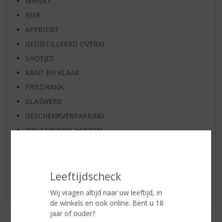
WHISKY
BIER
APERITIEF
GEDISTILLEERD OVERIG
SHOTJES
KANT EN KLAAR
FRISDRANK
GLASWERK
GESCHENKVERPAKKING
(RELATIE)GESCHENKEN
DIVERSEN
ALCOHOLVRIJE DRANKEN
VEGAN DRANKEN
Leeftijdscheck
LOKALE PRODUCTEN
Wij vragen altijd naar uw leeftijd, in
de winkels en ook online. Bent u 18
jaar of ouder?