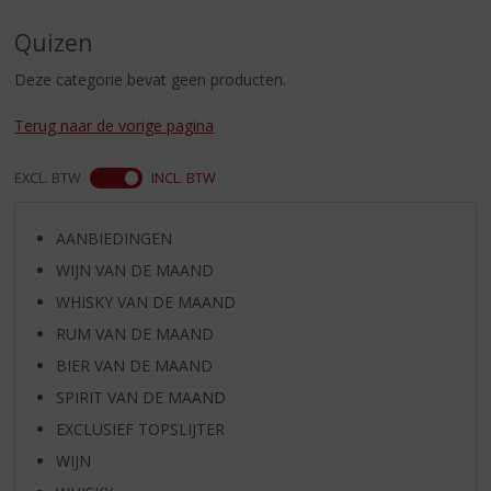
S
p
Quizen
r
i
Deze categorie bevat geen producten.
n
g
Terug naar de vorige pagina
n
a
EXCL. BTW
INCL. BTW
a
r
d
AANBIEDINGEN
e
WIJN VAN DE MAAND
n
a
WHISKY VAN DE MAAND
v
RUM VAN DE MAAND
i
BIER VAN DE MAAND
g
a
SPIRIT VAN DE MAAND
t
EXCLUSIEF TOPSLIJTER
i
WIJN
e