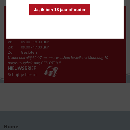
Ja, ik ben 18 jaar of ouder
Openingstijden
Ma
:
13.00 - 18.00 uur
Di
:
09.00 - 18.00 uur
Wo
:
09.00 - 18.00 uur
Do
:
09.00 - 18.00 uur
Vr
:
09.00 - 18.00 uur
Za
:
09.00 - 17.00 uur
Zo:
Gesloten
U kunt ook altijd 24/7 op onze webshop bestellen !! Maandag 10
augustus gehele dag GESLOTEN !!
NIEUWSBRIEF
Schrijf je hier in
Home