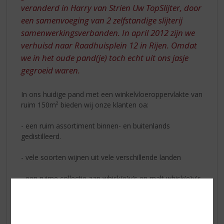
veranderd in Harry van Strien Uw TopSlijter, door
een samenvoeging van 2 zelfstandige slijterij
samenwerkingsverbanden. In april 2012 zijn we
verhuisd naar Raadhuisplein 12 in Rijen. Omdat
we in het oude pand(je) toch echt uit ons jasje
gegroeid waren.
In ons huidige pand met een winkelvloeroppervlakte van
ruim 150m² bieden wij onze klanten oa:
- een ruim assortiment binnen- en buitenlands
gedistilleerd.
- vele soorten wijnen uit vele verschillende landen
- een ruime collectie aan whisk(e)y's en malt whisk(e)y's
- een zeer groot assortiment speciaalbieren
- een uitgebreid assortiment aan kado's en