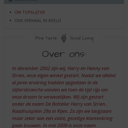
S
e
p
ÚW TOPSLIJTER
r
i
ONS VERHAAL IN BEELD
n
g
n
Fine Taste
Good Living
a
ÚW
a
Over ons:
TOPSLIJTER
r
d
e
In december 2002 zijn wij, Harry en Hanny van
n
Strien, onze eigen winkel gestart. Nadat we allebei
a
al jaren ervaring hadden opgedaan in de
v
slijtersbranche vonden we toen de tijd rijp om
i
onze droom te verwezelijken. Wij zijn gestart
g
a
onder de naam De Bottelier Harry van Strien ,
t
Raadhuisplein 29a in Rijen. Zo zijn we langzaam
i
maar zeker aan een vaste, gezellige klantenkring
e
gaan bouwen. In mei 2009 is onze naam