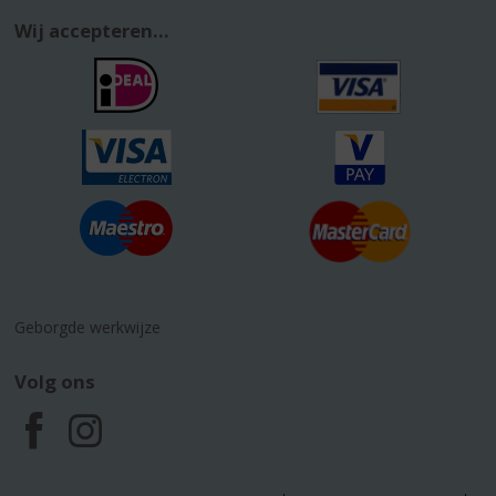
Wij accepteren...
Geborgde werkwijze
Volg ons
F
I
a
n