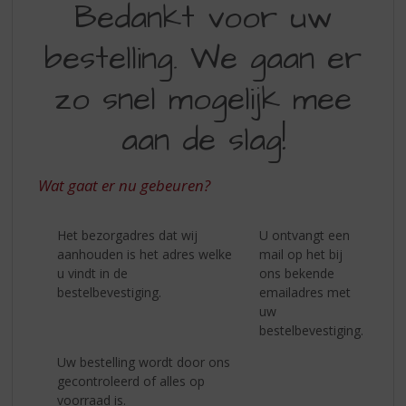
S
Bedankt voor uw
p
r
bestelling. We gaan er
i
n
zo snel mogelijk mee
g
n
aan de slag!
a
a
r
Wat gaat er nu gebeuren?
d
e
n
Het bezorgadres dat wij
U ontvangt een
a
aanhouden is het adres welke
mail op het bij
v
u vindt in de
ons bekende
i
bestelbevestiging.
emailadres met
g
uw
a
bestelbevestiging.
t
Uw bestelling wordt door ons
i
gecontroleerd of alles op
e
voorraad is.