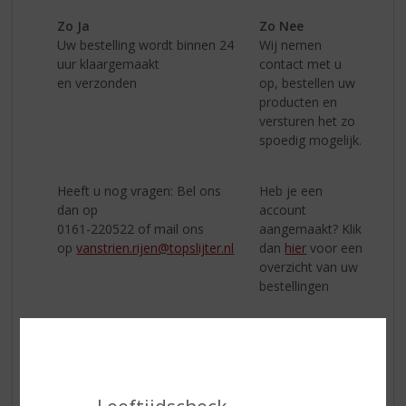
Zo Ja
Zo Nee
Uw bestelling wordt binnen 24
Wij nemen
uur klaargemaakt
contact met u
en verzonden
op, bestellen uw
producten en
versturen het zo
spoedig mogelijk.
Heeft u nog vragen: Bel ons
Heb je een
dan op
account
0161-220522 of mail ons
aangemaakt? Klik
op
vanstrien.rijen@topslijter.nl
dan
hier
voor een
overzicht van uw
bestellingen
We hopen dat u zult genieten van
uw bestelling en zien u graag weer