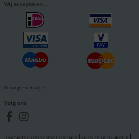
Wij accepteren...
Geborgde werkwijze
Volg ons
F
I
a
n
Designed by YOOKY smart concepts
GEEN 18 GEEN alcohol