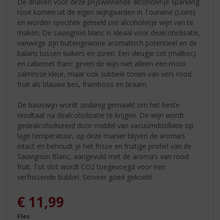
De druiven voor deze prijswinnende alcoholvrije sparkling
rosé komen uit de eigen wijngaarden in Touraine (Loire)
en worden specifiek geteeld om alcoholvrije wijn van te
maken. De sauvignon blanc is ideaal voor dealcoholisatie,
vanwege zijn buitengewone aromatisch potentieel en de
balans tussen suikers en zuren. Een vleugje cot (malbec)
en cabernet franc geven de wijn niet alleen een mooi
zalmroze kleur, maar ook subtiele tonen van vers rood
fruit als blauwe bes, framboos en braam.
De basiswijn wordt zodanig gemaakt om het beste
resultaat na dealcoholisatie te krijgen. De wijn wordt
gedealcoholiseerd door middel van vacuümdistillatie op
lage temperatuur, op deze manier blijven de aroma’s
intact en behoudt je het frisse en fruitige profiel van de
Sauvignon Blanc, aangevuld met de aroma’s van rood
fruit. Tot slot wordt CO2 toegevoegd voor een
verfrissende bubbel. Serveer goed gekoeld.
€
11,99
Fles