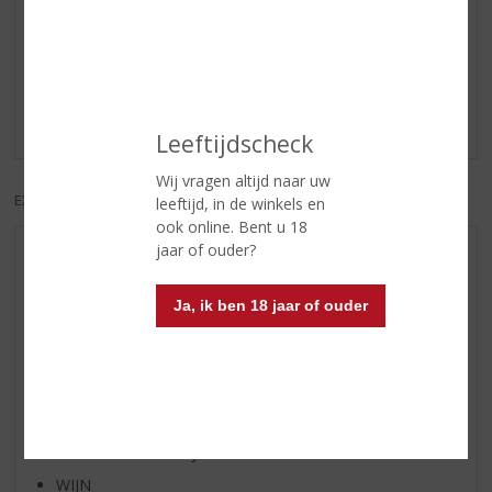
Reviews
Schrijf een review
Er zijn nog geen reviews geplaatst voor dit product
Leeftijdscheck
Wij vragen altijd naar uw
EXCL. BTW
INCL. BTW
leeftijd, in de winkels en
ook online. Bent u 18
jaar of ouder?
AANBIEDINGEN
WIJN VAN DE MAAND
Ja, ik ben 18 jaar of ouder
WHISKY VAN DE MAAND
RUM VAN DE MAAND
BIER VAN DE MAAND
SPIRIT VAN DE MAAND
EXCLUSIEF TOPSLIJTER
WIJN